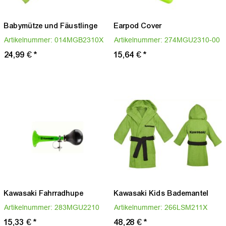
Babymütze und Fäustlinge
Earpod Cover
Artikelnummer:
014MGB2310X
Artikelnummer:
274MGU2310-00
24,99 €
*
15,64 €
*
Kawasaki Fahrradhupe
Kawasaki Kids Bademantel
Artikelnummer:
283MGU2210
Artikelnummer:
266LSM211X
15,33 €
*
48,28 €
*