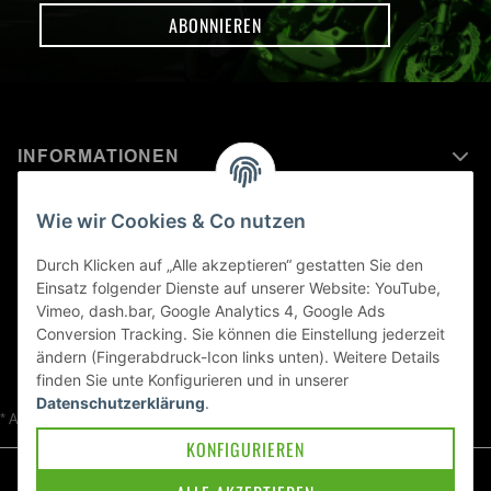
ABONNIEREN
INFORMATIONEN
MEHR ERFAHREN ÜBER
Wie wir Cookies & Co nutzen
KAWASAKI WELT
Durch Klicken auf „Alle akzeptieren“ gestatten Sie den
Einsatz folgender Dienste auf unserer Website: YouTube,
Blog
Vimeo, dash.bar, Google Analytics 4, Google Ads
Conversion Tracking. Sie können die Einstellung jederzeit
ändern (Fingerabdruck-Icon links unten). Weitere Details
finden Sie unte
Konfigurieren
und in unserer
Datenschutzerklärung
.
* Alle Preise inkl. gesetzlicher USt., zzgl.
Versand
KONFIGURIEREN
© Kawa-East GmbH