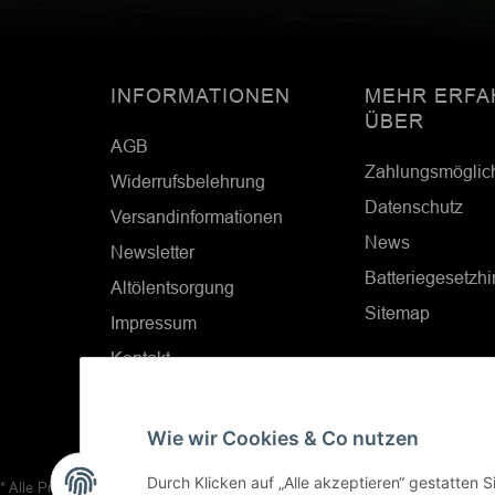
INFORMATIONEN
MEHR ERFA
ÜBER
AGB
Zahlungsmöglic
Widerrufsbelehrung
Datenschutz
Versandinformationen
News
Newsletter
Batteriegesetzh
Altölentsorgung
Sitemap
Impressum
Kontakt
Cookie Einstellungen
Wie wir Cookies & Co nutzen
Durch Klicken auf „Alle akzeptieren“ gestatten 
* Alle Preise inkl. gesetzlicher USt., zzgl.
Versand