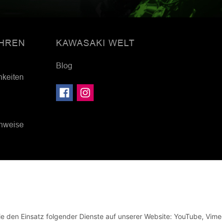
HREN
KAWASAKI WELT
Blog
hkeiten
inweise
Sie den Einsatz folgender Dienste auf unserer Website: YouTube, Vime