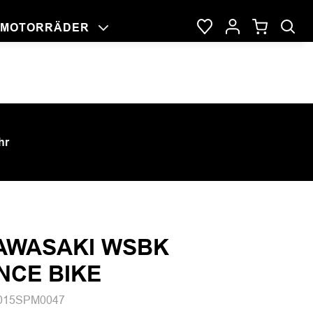
MOTORRÄDER
NG
RAGE
DER
hr
KAWASAKI WSBK
NCE BIKE
015SPM0047