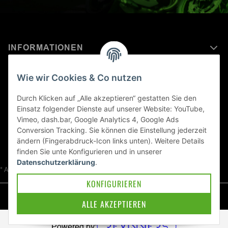
INFORMATIONEN
MEHR ERFAHREN ÜBER
Wie wir Cookies & Co nutzen
KAWASAKI WELT
Durch Klicken auf „Alle akzeptieren“ gestatten Sie den
Einsatz folgender Dienste auf unserer Website: YouTube,
Blog
Vimeo, dash.bar, Google Analytics 4, Google Ads
Conversion Tracking. Sie können die Einstellung jederzeit
ändern (Fingerabdruck-Icon links unten). Weitere Details
finden Sie unte
Konfigurieren
und in unserer
Datenschutzerklärung
.
* Alle Preise inkl. gesetzlicher USt., zzgl.
Versand
KONFIGURIEREN
© Kawa-East GmbH
ALLE AKZEPTIEREN
Powered by: