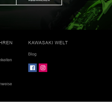
HREN
KAWASAKI WELT
Blog
hkeiten
inweise