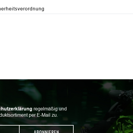
herheitsverordnung
hutzerklärung
regelmäßig und
duktsortiment per E-Mail zu.
ABONNIEREN