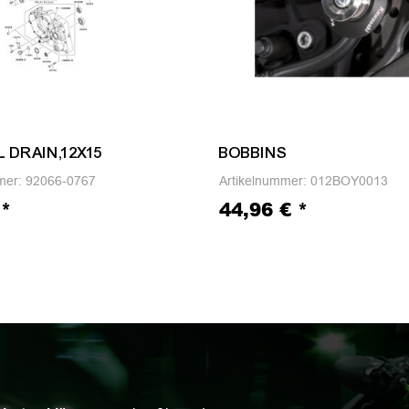
L DRAIN,12X15
BOBBINS
mer:
92066-0767
Artikelnummer:
012BOY0013
€
*
44,96 €
*