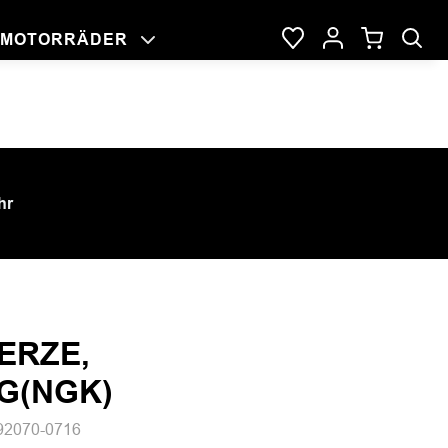
MOTORRÄDER
NG
RAGE
DER
hr
ERZE,
G(NGK)
92070-0716