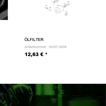
ÖLFILTER
DIC
Artikelnummer:
16097-0008
Arti
12,63 €
*
2,