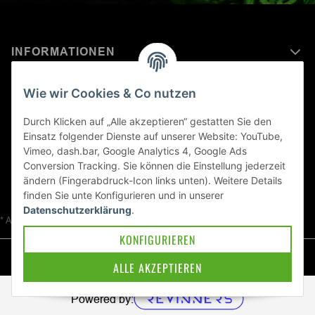
INFORMATIONEN
MEHR ERFAHREN ÜBER
Wie wir Cookies & Co nutzen
KAWASAKI WELT
Durch Klicken auf „Alle akzeptieren“ gestatten Sie den
Einsatz folgender Dienste auf unserer Website: YouTube,
Blog
Vimeo, dash.bar, Google Analytics 4, Google Ads
Conversion Tracking. Sie können die Einstellung jederzeit
ändern (Fingerabdruck-Icon links unten). Weitere Details
finden Sie unte
Konfigurieren
und in unserer
Datenschutzerklärung
.
* Alle Preise inkl. gesetzlicher USt., zzgl.
Versand
KONFIGURIEREN
© Kawa-East GmbH
ALLE AKZEPTIEREN
Powered by: