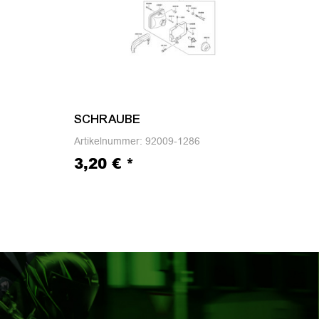
SCHRAUBE
SC
Artikelnummer:
92009-1286
Arti
3,20 €
*
3,