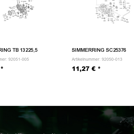
ING TB 13225,5
SIMMERRING SC25376
mer:
92051-005
Artikelnummer:
92050-013
€
*
11,27 €
*