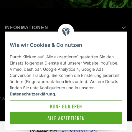
INFORMATIONEN
MEHR ERFAHREN ÜBER
Wie wir Cookies & Co nutzen
KAWASAKI WELT
Durch Klicken auf „Alle akzeptieren“ gestatten Sie den
Einsatz folgender Dienste auf unserer Website: YouTube,
Blog
Vimeo, dash.bar, Google Analytics 4, Google Ads
Conversion Tracking. Sie können die Einstellung jederzeit
ändern (Fingerabdruck-Icon links unten). Weitere Details
finden Sie unte
Konfigurieren
und in unserer
Datenschutzerklärung
.
* Alle Preise inkl. gesetzlicher USt., zzgl.
Versand
KONFIGURIEREN
© Kawa-East GmbH
ALLE AKZEPTIEREN
Powered by: