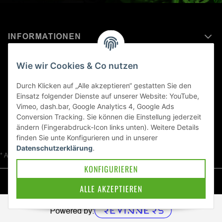
INFORMATIONEN
MEHR ERFAHREN ÜBER
Wie wir Cookies & Co nutzen
KAWASAKI WELT
Durch Klicken auf „Alle akzeptieren“ gestatten Sie den
Einsatz folgender Dienste auf unserer Website: YouTube,
Blog
Vimeo, dash.bar, Google Analytics 4, Google Ads
Conversion Tracking. Sie können die Einstellung jederzeit
ändern (Fingerabdruck-Icon links unten). Weitere Details
finden Sie unte
Konfigurieren
und in unserer
Datenschutzerklärung
.
* Alle Preise inkl. gesetzlicher USt., zzgl.
Versand
KONFIGURIEREN
© Kawa-East GmbH
ALLE AKZEPTIEREN
Powered by: