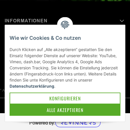
INFORMATIONEN
MEHR ERFAHREN ÜBER
Wie wir Cookies & Co nutzen
KAWASAKI WELT
Durch Klicken auf „Alle akzeptieren“ gestatten Sie den
Einsatz folgender Dienste auf unserer Website: YouTube,
Blog
Vimeo, dash.bar, Google Analytics 4, Google Ads
Conversion Tracking. Sie können die Einstellung jederzeit
ändern (Fingerabdruck-Icon links unten). Weitere Details
finden Sie unte
Konfigurieren
und in unserer
Datenschutzerklärung
.
* Alle Preise inkl. gesetzlicher USt., zzgl.
Versand
KONFIGURIEREN
© Kawa-East GmbH
ALLE AKZEPTIEREN
Powered by: