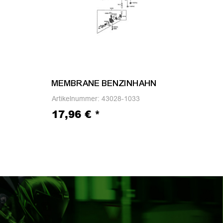
MEMBRANE BENZINHAHN
EIN
Artikelnummer:
43028-1033
Arti
17,96 €
*
5,