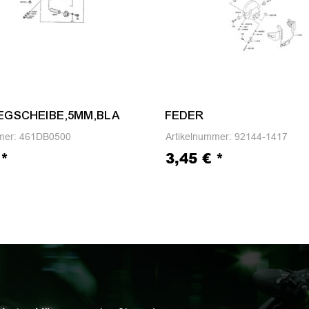
EGSCHEIBE,5MM,BLA
FEDER
mer:
461DB0500
Artikelnummer:
92144-1417
€
*
3,45 €
*