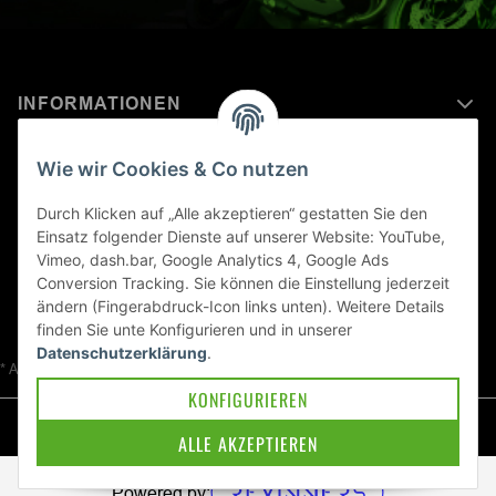
INFORMATIONEN
MEHR ERFAHREN ÜBER
Wie wir Cookies & Co nutzen
KAWASAKI WELT
Durch Klicken auf „Alle akzeptieren“ gestatten Sie den
Einsatz folgender Dienste auf unserer Website: YouTube,
Blog
Vimeo, dash.bar, Google Analytics 4, Google Ads
Conversion Tracking. Sie können die Einstellung jederzeit
ändern (Fingerabdruck-Icon links unten). Weitere Details
finden Sie unte
Konfigurieren
und in unserer
Datenschutzerklärung
.
* Alle Preise inkl. gesetzlicher USt., zzgl.
Versand
KONFIGURIEREN
© Kawa-East GmbH
ALLE AKZEPTIEREN
Powered by: