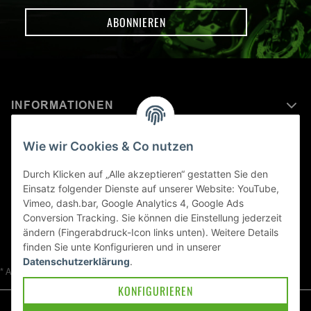
ABONNIEREN
INFORMATIONEN
MEHR ERFAHREN ÜBER
Wie wir Cookies & Co nutzen
KAWASAKI WELT
Durch Klicken auf „Alle akzeptieren“ gestatten Sie den
Einsatz folgender Dienste auf unserer Website: YouTube,
Blog
Vimeo, dash.bar, Google Analytics 4, Google Ads
Conversion Tracking. Sie können die Einstellung jederzeit
ändern (Fingerabdruck-Icon links unten). Weitere Details
finden Sie unte
Konfigurieren
und in unserer
Datenschutzerklärung
.
* Alle Preise inkl. gesetzlicher USt., zzgl.
Versand
KONFIGURIEREN
© Kawa-East GmbH