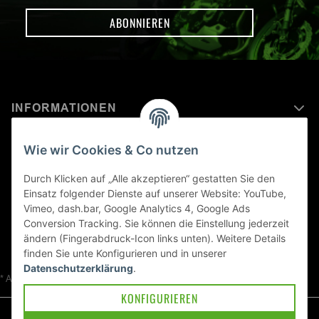
ABONNIEREN
INFORMATIONEN
MEHR ERFAHREN ÜBER
Wie wir Cookies & Co nutzen
KAWASAKI WELT
Durch Klicken auf „Alle akzeptieren“ gestatten Sie den
Einsatz folgender Dienste auf unserer Website: YouTube,
Blog
Vimeo, dash.bar, Google Analytics 4, Google Ads
Conversion Tracking. Sie können die Einstellung jederzeit
ändern (Fingerabdruck-Icon links unten). Weitere Details
finden Sie unte
Konfigurieren
und in unserer
Datenschutzerklärung
.
* Alle Preise inkl. gesetzlicher USt., zzgl.
Versand
KONFIGURIEREN
© Kawa-East GmbH