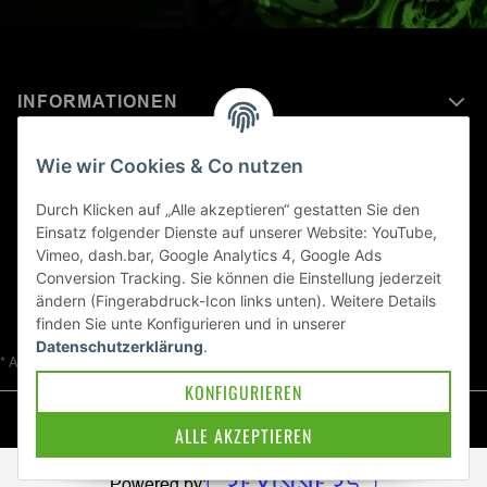
INFORMATIONEN
MEHR ERFAHREN ÜBER
Wie wir Cookies & Co nutzen
KAWASAKI WELT
Durch Klicken auf „Alle akzeptieren“ gestatten Sie den
Einsatz folgender Dienste auf unserer Website: YouTube,
Blog
Vimeo, dash.bar, Google Analytics 4, Google Ads
Conversion Tracking. Sie können die Einstellung jederzeit
ändern (Fingerabdruck-Icon links unten). Weitere Details
finden Sie unte
Konfigurieren
und in unserer
Datenschutzerklärung
.
* Alle Preise inkl. gesetzlicher USt., zzgl.
Versand
KONFIGURIEREN
© Kawa-East GmbH
ALLE AKZEPTIEREN
Powered by: