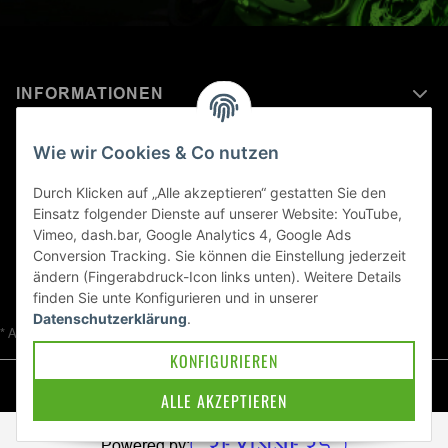
INFORMATIONEN
MEHR ERFAHREN ÜBER
Wie wir Cookies & Co nutzen
KAWASAKI WELT
Durch Klicken auf „Alle akzeptieren“ gestatten Sie den
Einsatz folgender Dienste auf unserer Website: YouTube,
Blog
Vimeo, dash.bar, Google Analytics 4, Google Ads
Conversion Tracking. Sie können die Einstellung jederzeit
ändern (Fingerabdruck-Icon links unten). Weitere Details
finden Sie unte
Konfigurieren
und in unserer
Datenschutzerklärung
.
* Alle Preise inkl. gesetzlicher USt., zzgl.
Versand
KONFIGURIEREN
© Kawa-East GmbH
ALLE AKZEPTIEREN
Powered by: