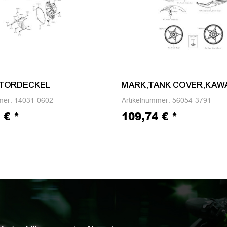
TORDECKEL
MARK,TANK COVER,KAWA
mer:
14031-0602
Artikelnummer:
56054-3791
8 €
*
109,74 €
*