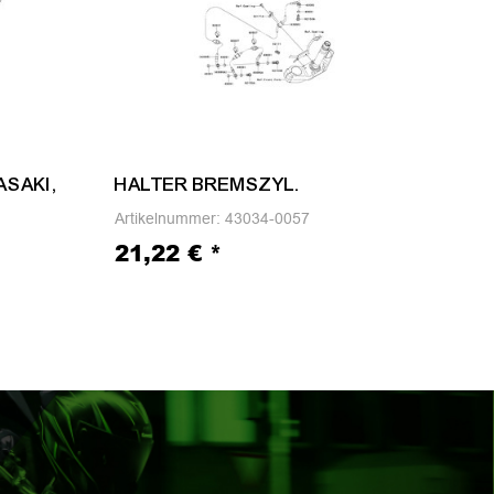
SAKI,
HALTER BREMSZYL.
COV
Artikelnummer:
43034-0057
Arti
21,22 €
*
45