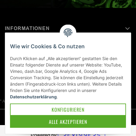
INFORMATIONEN
MEHR ERFAHREN ÜBER
Wie wir Cookies & Co nutzen
KAWASAKI WELT
Durch Klicken auf „Alle akzeptieren“ gestatten Sie den
Einsatz folgender Dienste auf unserer Website: YouTube,
Blog
Vimeo, dash.bar, Google Analytics 4, Google Ads
Conversion Tracking. Sie können die Einstellung jederzeit
ändern (Fingerabdruck-Icon links unten). Weitere Details
finden Sie unte
Konfigurieren
und in unserer
Datenschutzerklärung
.
* Alle Preise inkl. gesetzlicher USt., zzgl.
Versand
KONFIGURIEREN
© Kawa-East GmbH
ALLE AKZEPTIEREN
Powered by: