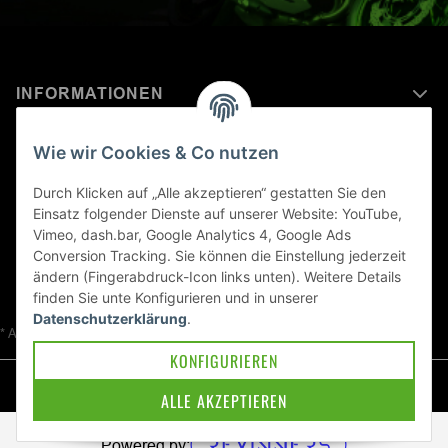
INFORMATIONEN
MEHR ERFAHREN ÜBER
Wie wir Cookies & Co nutzen
KAWASAKI WELT
Durch Klicken auf „Alle akzeptieren“ gestatten Sie den
Einsatz folgender Dienste auf unserer Website: YouTube,
Blog
Vimeo, dash.bar, Google Analytics 4, Google Ads
Conversion Tracking. Sie können die Einstellung jederzeit
ändern (Fingerabdruck-Icon links unten). Weitere Details
finden Sie unte
Konfigurieren
und in unserer
Datenschutzerklärung
.
* Alle Preise inkl. gesetzlicher USt., zzgl.
Versand
KONFIGURIEREN
© Kawa-East GmbH
ALLE AKZEPTIEREN
Powered by: