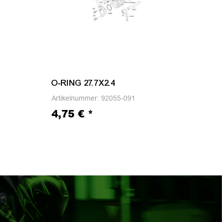
O-RING 27.7X2.4
SC
Artikelnummer:
92055-091
Arti
4,75 €
*
32