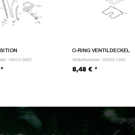
SITION
O-RING VENTILDECKEL
mer:
14013-0002
Artikelnummer:
92055-1352
€
*
8,48 €
*