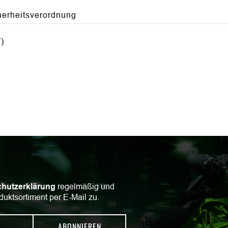
herheitsverordnung
)
hutzerklärung
regelmäßig und
duktsortiment per E-Mail zu.
ABONNIEREN