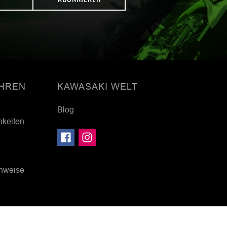
HREN
KAWASAKI WELT
Blog
hkeiten
inweise