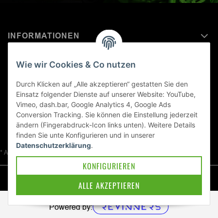
INFORMATIONEN
MEHR ERFAHREN ÜBER
Wie wir Cookies & Co nutzen
KAWASAKI WELT
Durch Klicken auf „Alle akzeptieren“ gestatten Sie den
Einsatz folgender Dienste auf unserer Website: YouTube,
Blog
Vimeo, dash.bar, Google Analytics 4, Google Ads
Conversion Tracking. Sie können die Einstellung jederzeit
ändern (Fingerabdruck-Icon links unten). Weitere Details
finden Sie unte
Konfigurieren
und in unserer
Datenschutzerklärung
.
* Alle Preise inkl. gesetzlicher USt., zzgl.
Versand
KONFIGURIEREN
© Kawa-East GmbH
ALLE AKZEPTIEREN
Powered by: