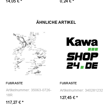
14,05 €
*
0,24 €
*
ÄHNLICHE ARTIKEL
FUßRASTE
FUßRASTE
Artikelnummer:
35063-0726-
Artikelnummer:
340281232
18R
127,45 €
*
117,27 €
*