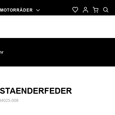
MOTORRÄDER
NG
RAGE
DER
hr
NSTAENDERFEDER
34025-008