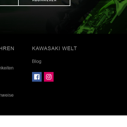
HREN
KAWASAKI WELT
Blog
hkeiten
inweise