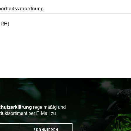
herheitsverordnung
,RH)
hutzerklärung
regelmäßig und
duktsortiment per E-Mail zu.
ABONNIEREN