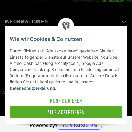
INFORMATIONEN
MEHR ERFAHREN ÜBER
Wie wir Cookies & Co nutzen
KAWASAKI WELT
Durch Klicken auf „Alle akzeptieren“ gestatten Sie den
Einsatz folgender Dienste auf unserer Website: YouTube,
Blog
Vimeo, dash.bar, Google Analytics 4, Google Ads
Conversion Tracking. Sie können die Einstellung jederzeit
ändern (Fingerabdruck-Icon links unten). Weitere Details
finden Sie unte
Konfigurieren
und in unserer
Datenschutzerklärung
.
* Alle Preise inkl. gesetzlicher USt., zzgl.
Versand
KONFIGURIEREN
© Kawa-East GmbH
ALLE AKZEPTIEREN
Powered by: