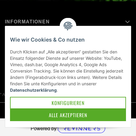
INFORMATIONEN
MEHR ERFAHREN ÜBER
Wie wir Cookies & Co nutzen
KAWASAKI WELT
Durch Klicken auf „Alle akzeptieren“ gestatten Sie den
Einsatz folgender Dienste auf unserer Website: YouTube,
Blog
Vimeo, dash.bar, Google Analytics 4, Google Ads
Conversion Tracking. Sie können die Einstellung jederzeit
ändern (Fingerabdruck-Icon links unten). Weitere Details
finden Sie unte
Konfigurieren
und in unserer
Datenschutzerklärung
.
* Alle Preise inkl. gesetzlicher USt., zzgl.
Versand
KONFIGURIEREN
© Kawa-East GmbH
ALLE AKZEPTIEREN
Powered by: