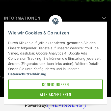
INFORMATIONEN
MEHR ERFAHREN ÜBER
Wie wir Cookies & Co nutzen
KAWASAKI WELT
Durch Klicken auf „Alle akzeptieren“ gestatten Sie den
Einsatz folgender Dienste auf unserer Website: YouTube,
Blog
Vimeo, dash.bar, Google Analytics 4, Google Ads
Conversion Tracking. Sie können die Einstellung jederzeit
ändern (Fingerabdruck-Icon links unten). Weitere Details
finden Sie unte
Konfigurieren
und in unserer
Datenschutzerklärung
.
* Alle Preise inkl. gesetzlicher USt., zzgl.
Versand
KONFIGURIEREN
© Kawa-East GmbH
ALLE AKZEPTIEREN
Powered by: