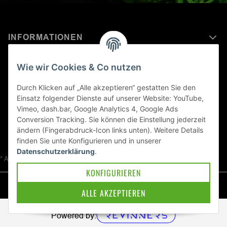
INFORMATIONEN
MEHR ERFAHREN ÜBER
Wie wir Cookies & Co nutzen
KAWASAKI WELT
Durch Klicken auf „Alle akzeptieren“ gestatten Sie den
Einsatz folgender Dienste auf unserer Website: YouTube,
Blog
Vimeo, dash.bar, Google Analytics 4, Google Ads
Conversion Tracking. Sie können die Einstellung jederzeit
ändern (Fingerabdruck-Icon links unten). Weitere Details
finden Sie unte
Konfigurieren
und in unserer
Datenschutzerklärung
.
* Alle Preise inkl. gesetzlicher USt., zzgl.
Versand
KONFIGURIEREN
© Kawa-East GmbH
ALLE AKZEPTIEREN
Powered by: