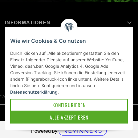
INFORMATIONEN
MEHR ERFAHREN ÜBER
Wie wir Cookies & Co nutzen
KAWASAKI WELT
Durch Klicken auf „Alle akzeptieren“ gestatten Sie den
Einsatz folgender Dienste auf unserer Website: YouTube,
Blog
Vimeo, dash.bar, Google Analytics 4, Google Ads
Conversion Tracking. Sie können die Einstellung jederzeit
ändern (Fingerabdruck-Icon links unten). Weitere Details
finden Sie unte
Konfigurieren
und in unserer
Datenschutzerklärung
.
* Alle Preise inkl. gesetzlicher USt., zzgl.
Versand
KONFIGURIEREN
© Kawa-East GmbH
ALLE AKZEPTIEREN
Powered by: