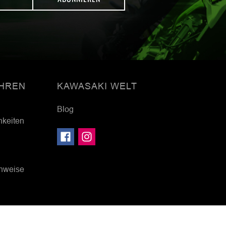
HREN
KAWASAKI WELT
Blog
hkeiten
inweise