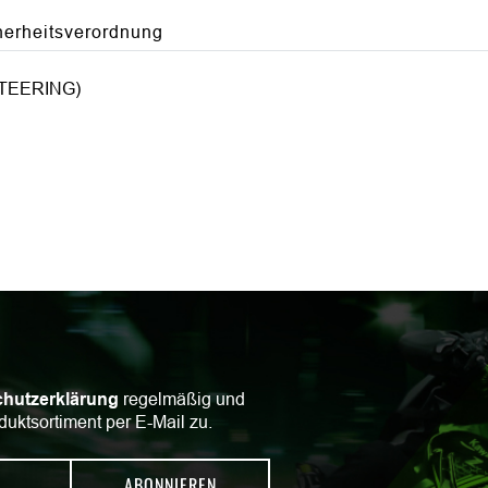
herheitsverordnung
TEERING)
hutzerklärung
regelmäßig und
duktsortiment per E-Mail zu.
ABONNIEREN