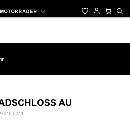
MOTORRÄDER
NG
RAGE
DER
hr
ADSCHLOSS AU
27016-5041