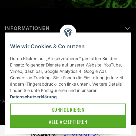
INFORMATIONEN
MEHR ERFAHREN ÜBER
Wie wir Cookies & Co nutzen
KAWASAKI WELT
Durch Klicken auf „Alle akzeptieren“ gestatten Sie den
Einsatz folgender Dienste auf unserer Website: YouTube,
Blog
Vimeo, dash.bar, Google Analytics 4, Google Ads
Conversion Tracking. Sie können die Einstellung jederzeit
ändern (Fingerabdruck-Icon links unten). Weitere Details
finden Sie unte
Konfigurieren
und in unserer
Datenschutzerklärung
.
* Alle Preise inkl. gesetzlicher USt., zzgl.
Versand
KONFIGURIEREN
© Kawa-East GmbH
ALLE AKZEPTIEREN
Powered by: