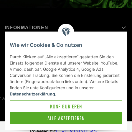
INFORMATIONEN
MEHR ERFAHREN ÜBER
Wie wir Cookies & Co nutzen
KAWASAKI WELT
Durch Klicken auf „Alle akzeptieren“ gestatten Sie den
Einsatz folgender Dienste auf unserer Website: YouTube,
Blog
Vimeo, dash.bar, Google Analytics 4, Google Ads
Conversion Tracking. Sie können die Einstellung jederzeit
ändern (Fingerabdruck-Icon links unten). Weitere Details
finden Sie unte
Konfigurieren
und in unserer
Datenschutzerklärung
.
* Alle Preise inkl. gesetzlicher USt., zzgl.
Versand
KONFIGURIEREN
© Kawa-East GmbH
ALLE AKZEPTIEREN
Powered by: