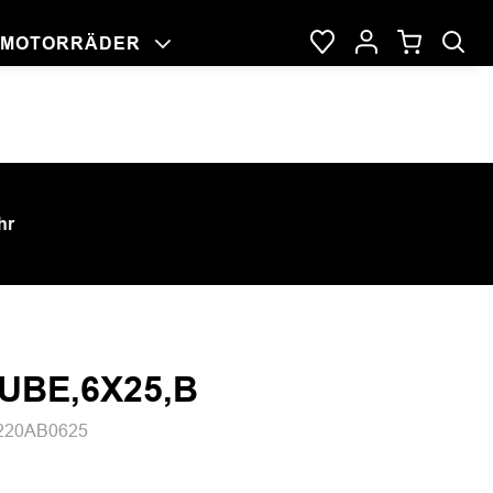
MOTORRÄDER
NG
RAGE
DER
hr
UBE,6X25,B
220AB0625