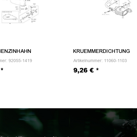
 BENZINHAHN
KRUEMMERDICHTUNG
mer:
92055-1419
Artikelnummer:
11060-1103
€
*
9,26 €
*