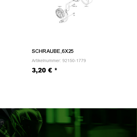
SCHRAUBE,6X25
KU
Artikelnummer:
92150-1779
Arti
3,20 €
*
15