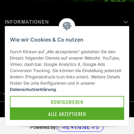
INFORMATIONEN
MEHR ERFAHREN ÜBER
Wie wir Cookies & Co nutzen
KAWASAKI WELT
Durch Klicken auf „Alle akzeptieren“ gestatten Sie den
Einsatz folgender Dienste auf unserer Website: YouTube,
Blog
Vimeo, dash.bar, Google Analytics 4, Google Ads
Conversion Tracking. Sie können die Einstellung jederzeit
ändern (Fingerabdruck-Icon links unten). Weitere Details
finden Sie unte
Konfigurieren
und in unserer
Datenschutzerklärung
.
* Alle Preise inkl. gesetzlicher USt., zzgl.
Versand
KONFIGURIEREN
© Kawa-East GmbH
ALLE AKZEPTIEREN
Powered by: