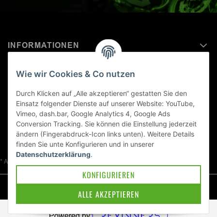
INFORMATIONEN
MEHR ERFAHREN ÜBER
Wie wir Cookies & Co nutzen
KAWASAKI WELT
Durch Klicken auf „Alle akzeptieren“ gestatten Sie den
Einsatz folgender Dienste auf unserer Website: YouTube,
Blog
Vimeo, dash.bar, Google Analytics 4, Google Ads
Conversion Tracking. Sie können die Einstellung jederzeit
ändern (Fingerabdruck-Icon links unten). Weitere Details
finden Sie unte
Konfigurieren
und in unserer
Datenschutzerklärung
.
* Alle Preise inkl. gesetzlicher USt., zzgl.
Versand
KONFIGURIEREN
© Kawa-East GmbH
ALLE AKZEPTIEREN
Powered by: