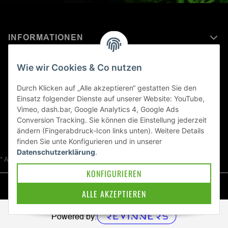
INFORMATIONEN
MEHR ERFAHREN ÜBER
Wie wir Cookies & Co nutzen
KAWASAKI WELT
Durch Klicken auf „Alle akzeptieren“ gestatten Sie den
Einsatz folgender Dienste auf unserer Website: YouTube,
Blog
Vimeo, dash.bar, Google Analytics 4, Google Ads
Conversion Tracking. Sie können die Einstellung jederzeit
ändern (Fingerabdruck-Icon links unten). Weitere Details
finden Sie unte
Konfigurieren
und in unserer
Datenschutzerklärung
.
* Alle Preise inkl. gesetzlicher USt., zzgl.
Versand
KONFIGURIEREN
© Kawa-East GmbH
ALLE AKZEPTIEREN
Powered by: