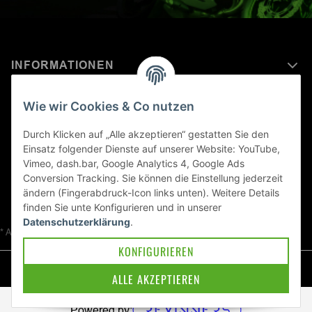
INFORMATIONEN
MEHR ERFAHREN ÜBER
Wie wir Cookies & Co nutzen
KAWASAKI WELT
Durch Klicken auf „Alle akzeptieren“ gestatten Sie den
Einsatz folgender Dienste auf unserer Website: YouTube,
Blog
Vimeo, dash.bar, Google Analytics 4, Google Ads
Conversion Tracking. Sie können die Einstellung jederzeit
ändern (Fingerabdruck-Icon links unten). Weitere Details
finden Sie unte
Konfigurieren
und in unserer
Datenschutzerklärung
.
* Alle Preise inkl. gesetzlicher USt., zzgl.
Versand
KONFIGURIEREN
© Kawa-East GmbH
ALLE AKZEPTIEREN
Powered by: