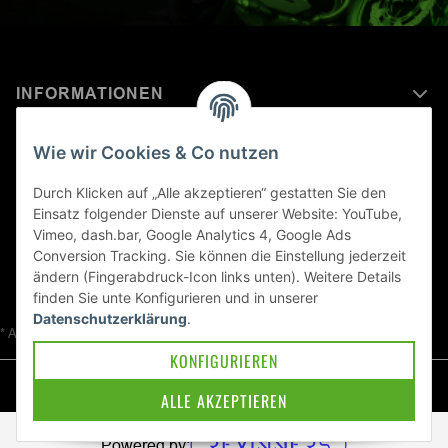
INFORMATIONEN
MEHR ERFAHREN ÜBER
Wie wir Cookies & Co nutzen
KAWASAKI WELT
Durch Klicken auf „Alle akzeptieren“ gestatten Sie den
Einsatz folgender Dienste auf unserer Website: YouTube,
Blog
Vimeo, dash.bar, Google Analytics 4, Google Ads
Conversion Tracking. Sie können die Einstellung jederzeit
ändern (Fingerabdruck-Icon links unten). Weitere Details
finden Sie unte
Konfigurieren
und in unserer
Datenschutzerklärung
.
* Alle Preise inkl. gesetzlicher USt., zzgl.
Versand
KONFIGURIEREN
© Kawa-East GmbH
ALLE AKZEPTIEREN
Powered by: