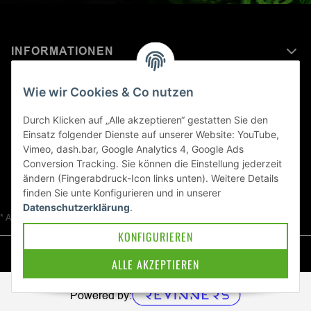
INFORMATIONEN
MEHR ERFAHREN ÜBER
Wie wir Cookies & Co nutzen
KAWASAKI WELT
Durch Klicken auf „Alle akzeptieren“ gestatten Sie den
Einsatz folgender Dienste auf unserer Website: YouTube,
Blog
Vimeo, dash.bar, Google Analytics 4, Google Ads
Conversion Tracking. Sie können die Einstellung jederzeit
ändern (Fingerabdruck-Icon links unten). Weitere Details
finden Sie unte
Konfigurieren
und in unserer
Datenschutzerklärung
.
* Alle Preise inkl. gesetzlicher USt., zzgl.
Versand
KONFIGURIEREN
© Kawa-East GmbH
ALLE AKZEPTIEREN
Powered by: