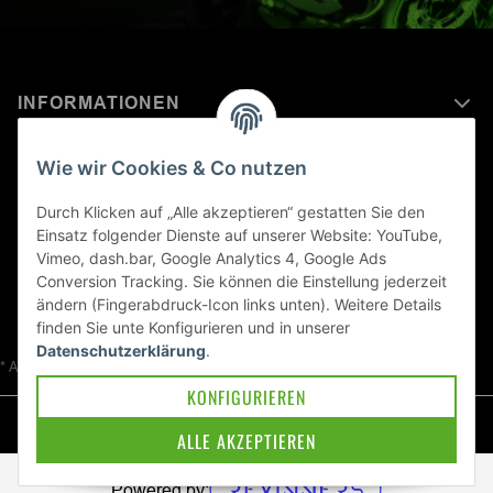
INFORMATIONEN
MEHR ERFAHREN ÜBER
Wie wir Cookies & Co nutzen
KAWASAKI WELT
Durch Klicken auf „Alle akzeptieren“ gestatten Sie den
Einsatz folgender Dienste auf unserer Website: YouTube,
Blog
Vimeo, dash.bar, Google Analytics 4, Google Ads
Conversion Tracking. Sie können die Einstellung jederzeit
ändern (Fingerabdruck-Icon links unten). Weitere Details
finden Sie unte
Konfigurieren
und in unserer
Datenschutzerklärung
.
* Alle Preise inkl. gesetzlicher USt., zzgl.
Versand
KONFIGURIEREN
© Kawa-East GmbH
ALLE AKZEPTIEREN
Powered by: