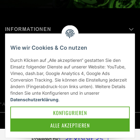
INFORMATIONEN
MEHR ERFAHREN ÜBER
Wie wir Cookies & Co nutzen
KAWASAKI WELT
Durch Klicken auf „Alle akzeptieren“ gestatten Sie den
Einsatz folgender Dienste auf unserer Website: YouTube,
Blog
Vimeo, dash.bar, Google Analytics 4, Google Ads
Conversion Tracking. Sie können die Einstellung jederzeit
ändern (Fingerabdruck-Icon links unten). Weitere Details
finden Sie unte
Konfigurieren
und in unserer
Datenschutzerklärung
.
* Alle Preise inkl. gesetzlicher USt., zzgl.
Versand
KONFIGURIEREN
© Kawa-East GmbH
ALLE AKZEPTIEREN
Powered by: