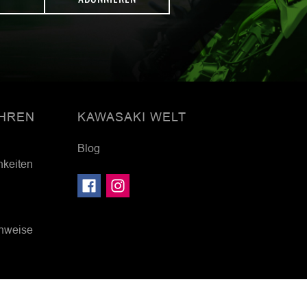
HREN
KAWASAKI WELT
Blog
hkeiten
inweise