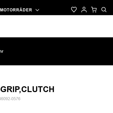
MOTORRÄDER
NG
RAGE
DER
hr
-GRIP,CLUTCH
46092-0576