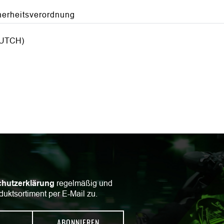
herheitsverordnung
LUTCH)
hutzerklärung
regelmäßig und
duktsortiment per E-Mail zu.
ABONNIEREN