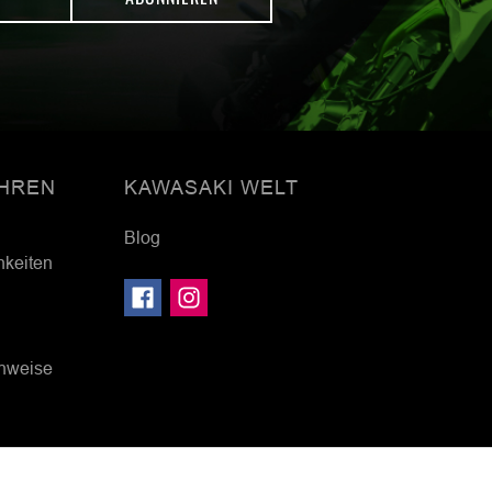
HREN
KAWASAKI WELT
Blog
hkeiten
inweise