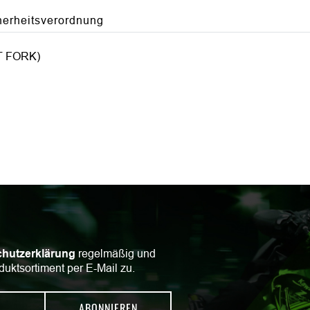
herheitsverordnung
 FORK)
hutzerklärung
regelmäßig und
duktsortiment per E-Mail zu.
ABONNIEREN